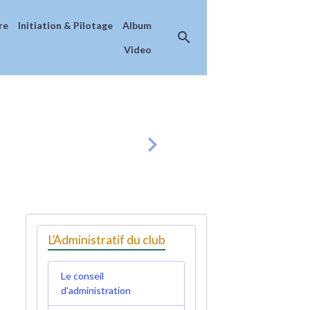
re
Initiation & Pilotage
Album
Video
L’Administratif du club
Le conseil
d'administration