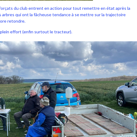
rçats du club entrent en action pour tout remettre en état après la
ns arbres qui ont la fâcheuse tendance à se mettre sur la trajectoire
core retondre.
ein effort (enfin surtout le tracteur).