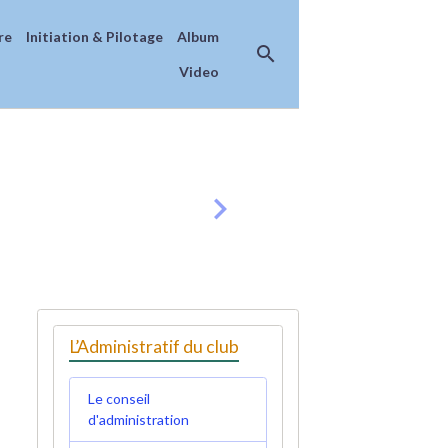
re
Initiation & Pilotage
Album
Video
L’Administratif du club
Le conseil
d'administration