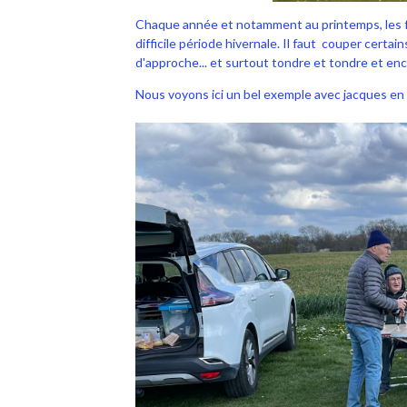
Chaque année et notamment au printemps, les fo
difficile période hivernale. Il faut couper certai
d'approche... et surtout tondre et tondre et en
Nous voyons ici un bel exemple avec jacques en pl