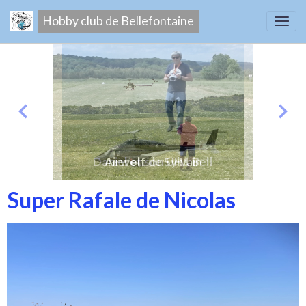
Hobby club de Bellefontaine
Daniel et son UH1 Bell
Airwolf de Sylvain
Super Rafale de Nicolas