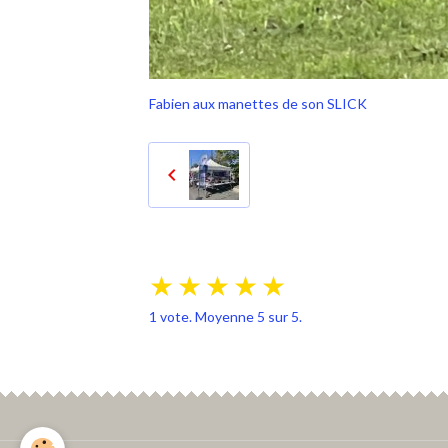
Fabien aux manettes de son SLICK
★
★
★
★
★
1
vote. Moyenne
5
sur 5.