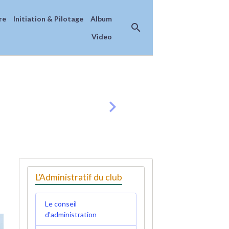
re
Initiation & Pilotage
Album
Video
L’Administratif du club
Le conseil
d'administration