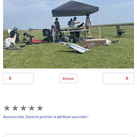
Retour
★
★
★
★
★
Aucune note. Soyez le premier à attribuer une note !