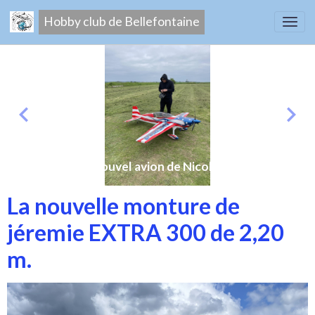
Hobby club de Bellefontaine
Nouvel avion de Nicolas
La nouvelle monture de
jéremie EXTRA 300 de 2,20
m.