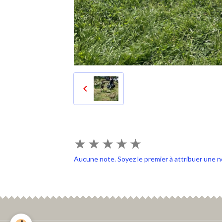
★
★
★
★
★
Aucune note. Soyez le premier à attribuer une n