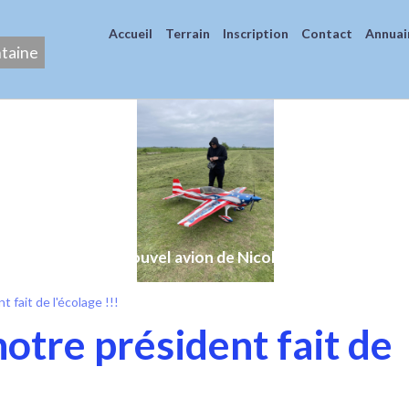
Accueil
Terrain
Inscription
Contact
Annuai
ntaine
Nouvel avion de Nicolas
 fait de l'écolage !!!
otre président fait de