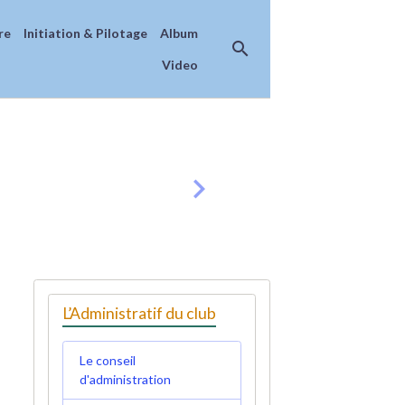
re
Initiation & Pilotage
Album
Video
L’Administratif du club
Le conseil
d'administration