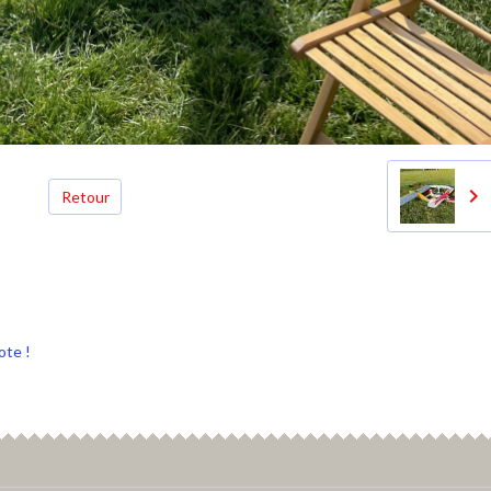
Retour
ote !