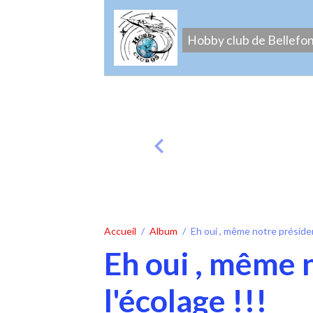
Hobby club de Bellefo
Accueil
Album
Eh oui , même notre président
Eh oui , même n
l'écolage !!!