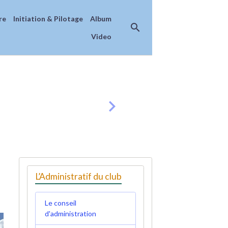
re
Initiation & Pilotage
Album
Video
L’Administratif du club
Le conseil
d'administration