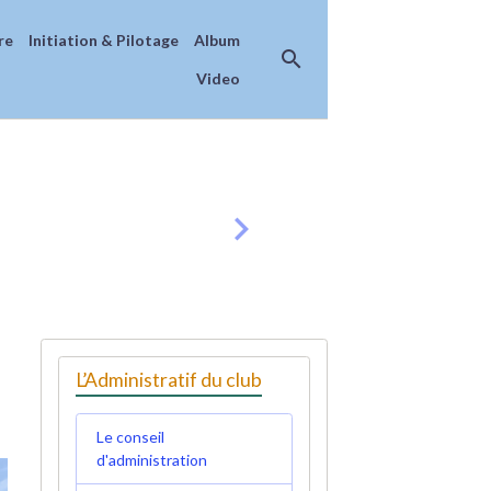
re
Initiation & Pilotage
Album
Video
L’Administratif du club
Le conseil
d'administration