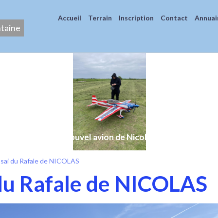
Accueil
Terrain
Inscription
Contact
Annuai
ntaine
Nouvel avion de Nicolas
ssai du Rafale de NICOLAS
du Rafale de NICOLAS