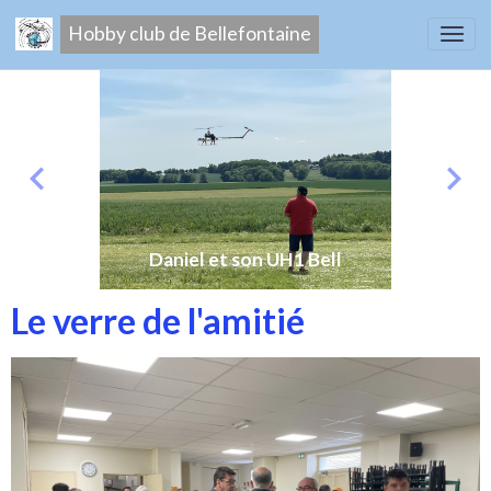
Hobby club de Bellefontaine
Daniel et son UH1 Bell
Le verre de l'amitié