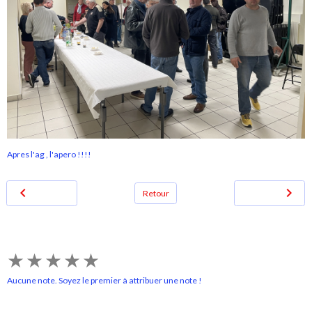
Apres l'ag , l'apero !!!!
Retour
★
★
★
★
★
Aucune note. Soyez le premier à attribuer une note !