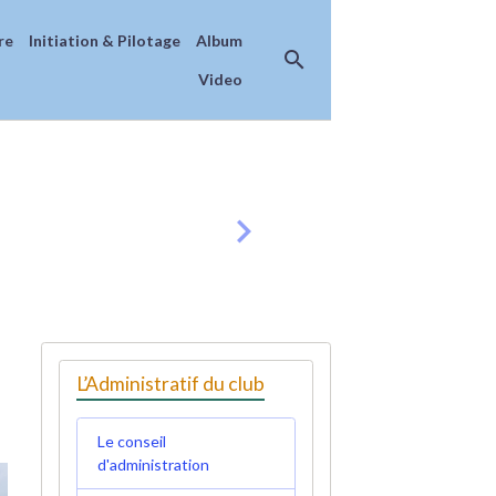
re
Initiation & Pilotage
Album
Video
L’Administratif du club
Le conseil
d'administration