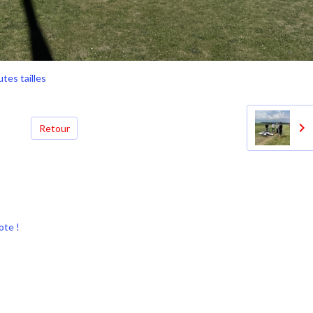
tes tailles
Retour
ote !