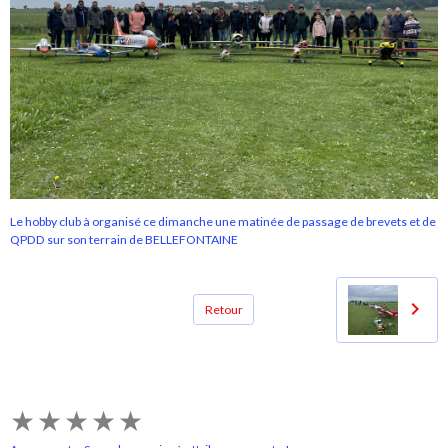
Le hobby club à organisé ce dimanche une matinée de passage de brevets et de
QPDD sur son terrain de BELLEFONTAINE
Retour
★
★
★
★
★