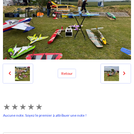
Retour
★
★
★
★
★
Aucune note. Soyez le premier à attribuer une note !