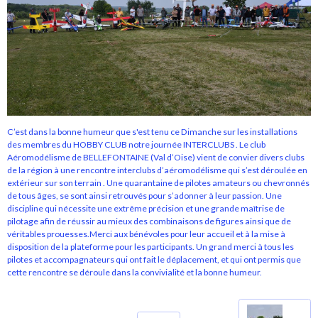
C’est dans la bonne humeur que s'est tenu ce Dimanche sur les installations
des membres du HOBBY CLUB notre journée INTERCLUBS . Le club
Aéromodélisme de BELLEFONTAINE (Val d’Oise) vient de convier divers clubs
de la région à une rencontre interclubs d’aéromodélisme qui s’est déroulée en
extérieur sur son terrain . Une quarantaine de pilotes amateurs ou chevronnés
de tous âges, se sont ainsi retrouvés pour s’adonner à leur passion. Une
discipline qui nécessite une extrême précision et une grande maîtrise de
pilotage afin de réussir au mieux des combinaisons de figures ainsi que de
véritables prouesses.Merci aux bénévoles pour leur accueil et à la mise à
disposition de la plateforme pour les participants. Un grand merci à tous les
pilotes et accompagnateurs qui ont fait le déplacement, et qui ont permis que
cette rencontre se déroule dans la convivialité et la bonne humeur.