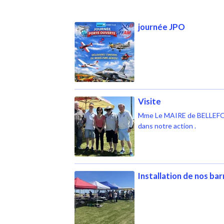
journée JPO
Visite
Mme Le MAIRE de BELLEFONT
dans notre action .
Installation de nos ba