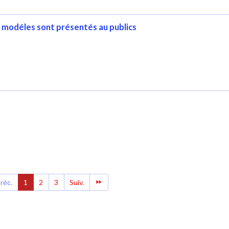
 modéles sont présentés au publics
réc.
1
2
3
Suiv.