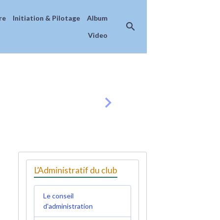
re
Initiation & Pilotage
Album
Video
L’Administratif du club
Le conseil
d'administration