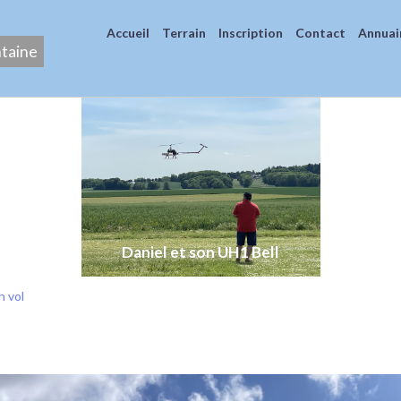
Accueil
Terrain
Inscription
Contact
Annuai
ntaine
Daniel et son UH1 Bell
Airwolf de Sylvain
n vol
l