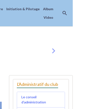
re
Initiation & Pilotage
Album
Video
L’Administratif du club
Le conseil
d'administration