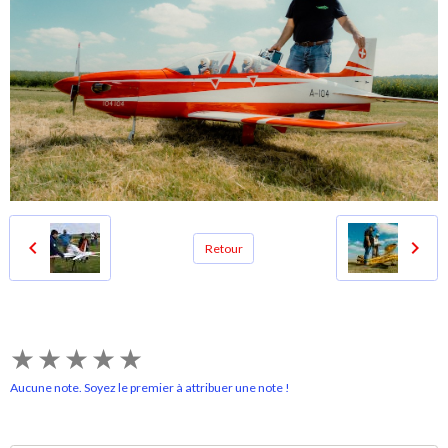
Retour
★
★
★
★
★
Aucune note. Soyez le premier à attribuer une note !