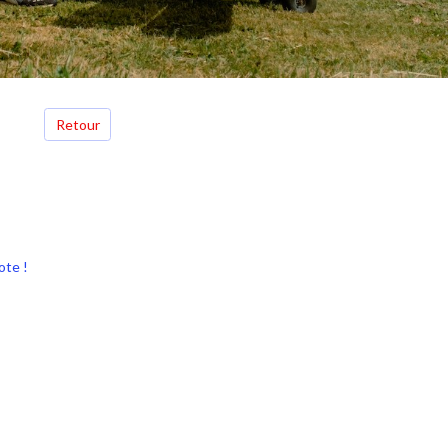
Retour
ote !