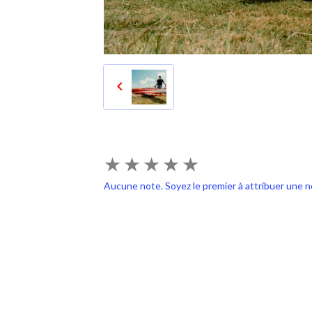
★
★
★
★
★
Aucune note. Soyez le premier à attribuer une n