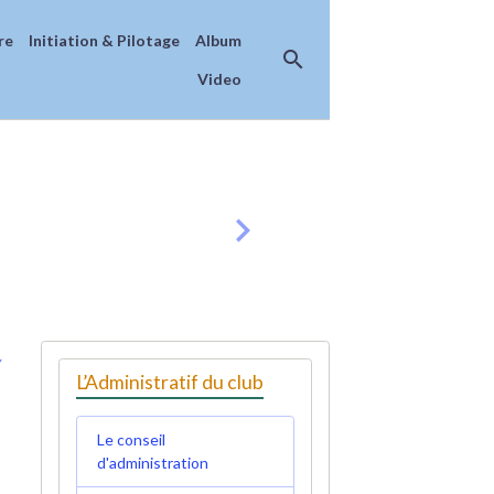
re
Initiation & Pilotage
Album
Video
Y
L’Administratif du club
Le conseil
d'administration