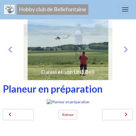
Hobby club de Bellefontaine
Daniel et son UH1 Bell
Airwolf de Sylvain
Planeur en préparation
Retour